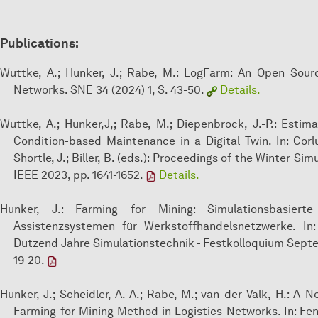
Publications:
Wuttke, A.; Hunker, J.; Rabe, M.: LogFarm: An Open Sour
Networks. SNE 34 (2024) 1, S. 43-50.
Details.
Wuttke, A.; Hunker,J,; Rabe, M.; Diepenbrock, J.-P.: Esti
Condition-based Maintenance in a Digital Twin. In: Corlu
Shortle, J.; Biller, B. (eds.): Proceedings of the Winter S
IEEE 2023, pp. 1641-1652.
Details.
Hunker, J.: Farming for Mining: Simulationsbasiert
Assistenzsystemen für Werkstoffhandelsnetzwerke. In: 
Dutzend Jahre Simulationstechnik - Festkolloquium Septem
19-20.
Hunker, J.; Scheidler, A.-A.; Rabe, M.; van der Valk, H.: 
Farming-for-Mining Method in Logistics Networks. In: Feng, 